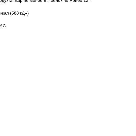
дукта: жир не менее 9 г, белок не менее 12 г,
ккал (588 кДж)
2°С