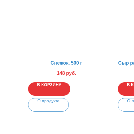
Снежок, 500 г
Сыр р
148
руб.
В КОРЗИНУ
В 
О продукте
О п