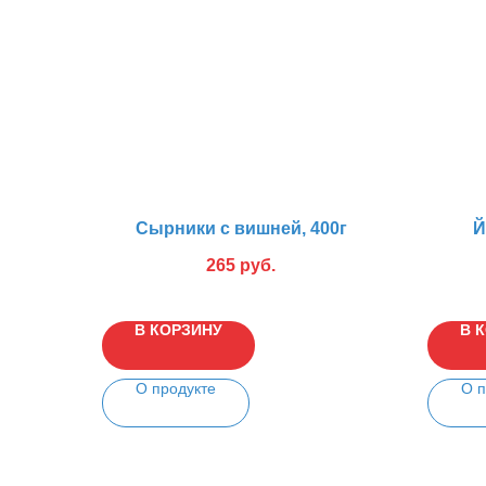
Сырники с вишней, 400г
Й
265
руб.
В КОРЗИНУ
В 
О продукте
О п