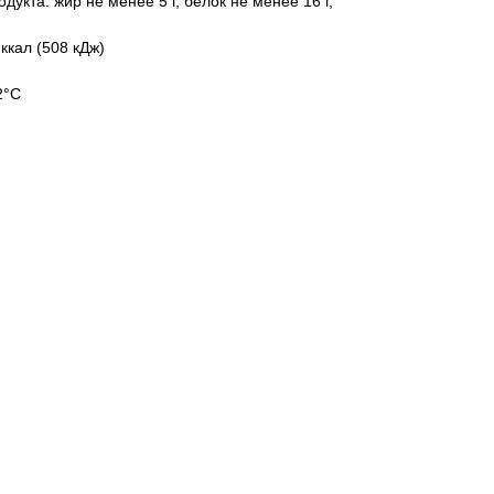
дукта: жир не менее 5 г, белок не менее 16 г,
ккал (508 кДж)
2°С