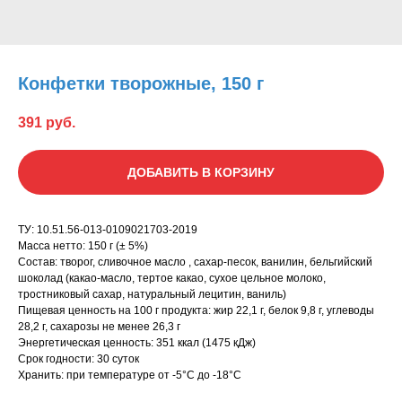
Конфетки творожные, 150 г
391
руб.
ДОБАВИТЬ В КОРЗИНУ
ТУ: 10.51.56-013-0109021703-2019
Масса нетто: 150 г (± 5%)
Состав: творог, сливочное масло , сахар-песок, ванилин, бельгийский
шоколад (какао-масло, тертое какао, сухое цельное молоко,
тростниковый сахар, натуральный лецитин, ваниль)
Пищевая ценность на 100 г продукта: жир 22,1 г, белок 9,8 г, углеводы
28,2 г, сахарозы не менее 26,3 г
Энергетическая ценность: 351 ккал (1475 кДж)
Срок годности: 30 суток
Хранить: при температуре от -5°С до -18°С