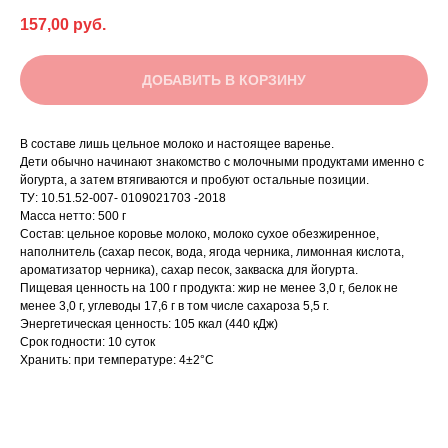
157,00
руб.
ДОБАВИТЬ В КОРЗИНУ
В составе лишь цельное молоко и настоящее варенье.
Дети обычно начинают знакомство с молочными продуктами именно с
йогурта, а затем втягиваются и пробуют остальные позиции.
ТУ: 10.51.52-007- 0109021703 -2018
Масса нетто: 500 г
Состав: цельное коровье молоко, молоко сухое обезжиренное,
наполнитель (сахар песок, вода, ягода черника, лимонная кислота,
ароматизатор черника), сахар песок, закваска для йогурта.
Пищевая ценность на 100 г продукта: жир не менее 3,0 г, белок не
менее 3,0 г, углеводы 17,6 г в том числе сахароза 5,5 г.
Энергетическая ценность: 105 ккал (440 кДж)
Срок годности: 10 суток
Хранить: при температуре: 4±2°С