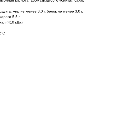
лимонная кислота, ароматизатор клубника), сахар
укта: жир не менее 3,0 г, белок не менее 3,0 г,
ароза 5,5 г.
кал (410 кДж)
2°С