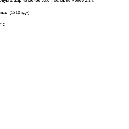
укта: жир не менее 30,0 г, белок не менее 2,2 г,
ккал (1210 кДж)
2°С