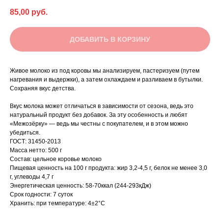
85,00
руб.
ДОБАВИТЬ В КОРЗИНУ
Живое молоко из под коровы мы анализируем, пастеризуем (путем
нагревания и выдержки), а затем охлаждаем и разливаем в бутылки.
Сохраняя вкус детства.
Вкус молока может отличаться в зависимости от сезона, ведь это
натуральный продукт без добавок. За эту особенность и любят
«Межозёрку» — ведь мы честны с покупателем, и в этом можно
убедиться.
ГОСТ: 31450-2013
Масса нетто: 500 г
Состав: цельное коровье молоко
Пищевая ценность на 100 г продукта: жир 3,2-4,5 г, белок не менее 3,0
г, углеводы 4,7 г
Энергетическая ценность: 58-70ккал (244-293кДж)
Срок годности: 7 суток
Хранить: при температуре: 4±2°С