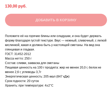
130,00
руб.
ДОБАВИТЬ В КОРЗИНУ
Положите её на горячие блины или оладушки, и она будет держать
форму благодаря густой текстуре. Вкус — нежный, сливочный, с легкой
кислинкой, какая и должна быть у настоящей сметаны. На вид она
глянцевая и гладкая.
ГОСТ: 31452-2012
Масса нетто: 250 г
Состав: сливки, закваска для сметаны
Пищевая ценность на 100 г продукта: жир не менее 20,0 г, белок не
менее 2,6 г, углеводы 3,7г
Энергетическая ценность: 205 ккал (847 кДж)
Срок годности: 20 суток
Хранить: при температуре: 4±2°С