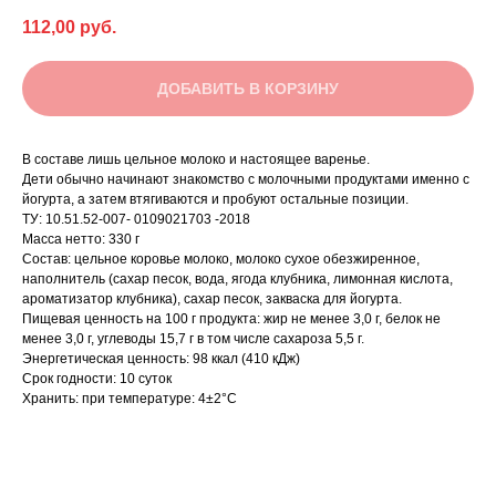
112,00
руб.
ДОБАВИТЬ В КОРЗИНУ
В составе лишь цельное молоко и настоящее варенье.
Дети обычно начинают знакомство с молочными продуктами именно с
йогурта, а затем втягиваются и пробуют остальные позиции.
ТУ: 10.51.52-007- 0109021703 -2018
Масса нетто: 330 г
Состав: цельное коровье молоко, молоко сухое обезжиренное,
наполнитель (сахар песок, вода, ягода клубника, лимонная кислота,
ароматизатор клубника), сахар песок, закваска для йогурта.
Пищевая ценность на 100 г продукта: жир не менее 3,0 г, белок не
менее 3,0 г, углеводы 15,7 г в том числе сахароза 5,5 г.
Энергетическая ценность: 98 ккал (410 кДж)
Срок годности: 10 суток
Хранить: при температуре: 4±2°С