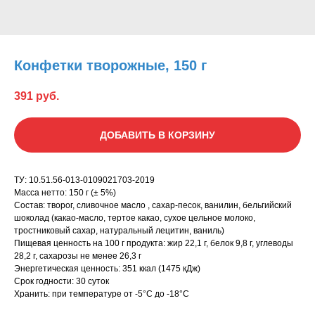
Конфетки творожные, 150 г
391
руб.
ДОБАВИТЬ В КОРЗИНУ
ТУ: 10.51.56-013-0109021703-2019
Масса нетто: 150 г (± 5%)
Состав: творог, сливочное масло , сахар-песок, ванилин, бельгийский
шоколад (какао-масло, тертое какао, сухое цельное молоко,
тростниковый сахар, натуральный лецитин, ваниль)
Пищевая ценность на 100 г продукта: жир 22,1 г, белок 9,8 г, углеводы
28,2 г, сахарозы не менее 26,3 г
Энергетическая ценность: 351 ккал (1475 кДж)
Срок годности: 30 суток
Хранить: при температуре от -5°С до -18°С