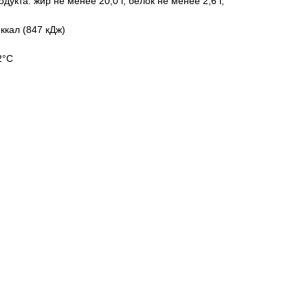
укта: жир не менее 20,0 г, белок не менее 2,6 г,
ккал (847 кДж)
2°С