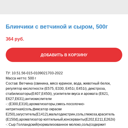
Блинчики с ветчиной и сыром, 500г
364
руб.
ДОБАВИТЬ В КОРЗИНУ
ТУ: 10.51.56-015-0109021703-2022
Масса нетто: 500 г
Состав: Ветчина (свинина, мясо куриное, вода, животный белок,
регулятор кислотности (Е575, Е330, Е451i, Е451i), декстроза,
стабилизаторы(Е407,Е450i), усилители вкуса и аромата (Е621,
Е627,Е631),антиокислители
-: (Е300,Е316),ароматизаторы,смесь посолочно-
нитритная(соль,фиксатор окраски
Е250),загуститель(Е1412),мальтодекстрин,соль,глюкоза,краситель
(Е150d),ароматизатор коптильный,консерванты(Е202,Е211,Е262ii)
-: Сыр Голландский(нормализованное молоко,соль(содержит