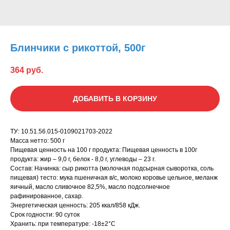
Блинчики с рикоттой, 500г
364
руб.
ДОБАВИТЬ В КОРЗИНУ
ТУ: 10.51.56.015-0109021703-2022
Масса нетто: 500 г
Пищевая ценность на 100 г продукта: Пищевая ценность в 100г
продукта: жир – 9,0 г, белок - 8,0 г, углеводы – 23 г.
Состав: Начинка: сыр рикотта (молочная подсырная сыворотка, соль
пищевая) тесто: мука пшеничная в/с, молоко коровье цельное, меланж
яичный, масло сливочное 82,5%, масло подсолнечное
рафинированное, сахар.
Энергетическая ценность: 205 ккал/858 кДж.
Срок годности: 90 суток
Хранить: при температуре: -18±2°С