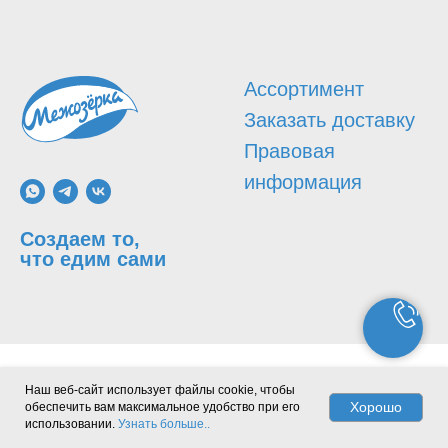
«Клиент»), с д
«Стороны», а п
настоящий Дого
Ассортимент
по заказу и до
Заказать доставку
«Договор») о 
Правовая
1. ОБЩИЕ ПО
информация
Владелец агре
Создаем то,
что едим сами
Черевко Нора 
нахождения: 18
район г. Выборг
+7(812)711-02-0
sales@supermol
Наш веб-сайт использует файлы cookie, чтобы
Хорошо
обеспечить вам максимальное удобство при его
Агрегатор.
использовании.
Узнать больше..